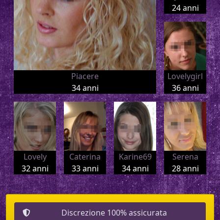
24 anni
Piacere
Lovelygirl
34 anni
36 anni
Lovely
Caterina
Karine69
Serena
32 anni
33 anni
34 anni
28 anni
Discrezione 100% assicurata