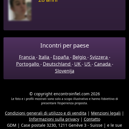
Incontri per paese
Francia
-
Italia
-
España
-
Belgio
-
Svizzera
-
Portogallo
-
Deutschland
-
UK
-
US
-
Canada
-
Slovenija
© copyright encontroinfiel.com 2026
Le foto e i profili mostrati sono solo a scopo illustrativo e hanno l’obiettivo di
presentare l’esperienza proposta.
Condizioni generali di utilizzo e di vendita
|
Menzioni legali
|
Informazioni sulla privacy
|
Contatto
GDM | Case postale 3230, 1211 Genève 3 - Suisse
|
e le sue