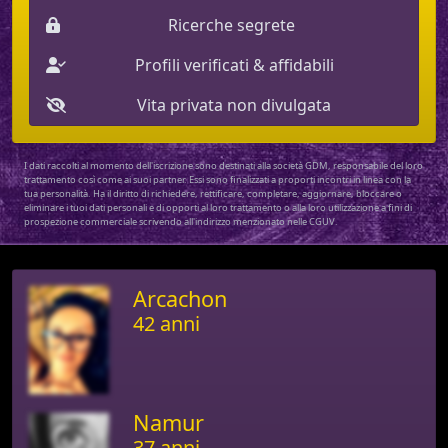
Ricerche segrete
Profili verificati & affidabili
Vita privata non divulgata
I dati raccolti al momento dell'iscrizione sono destinati alla società GDM, responsabile del loro
trattamento così come ai suoi partner. Essi sono finalizzati a proporti incontri in linea con la
tua personalità. Ha il diritto di richiedere, rettificare, completare, aggiornare, bloccare o
eliminare i tuoi dati personali e di opporti al loro trattamento o alla loro utilizzazione a fini di
prospezione commerciale scrivendo all'indirizzo menzionato nelle CGUV.
Arcachon
42 anni
Namur
37 anni