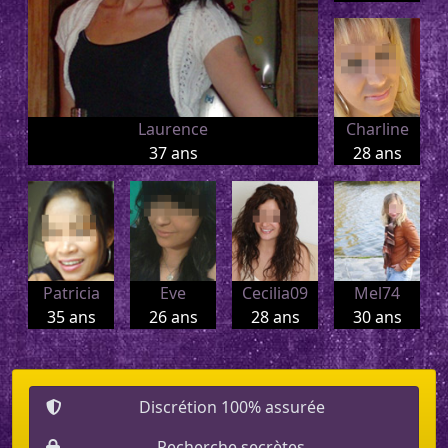
Laurence
Charline
37 ans
28 ans
Patricia
Eve
Cecilia09
Mel74
35 ans
26 ans
28 ans
30 ans
Discrétion 100% assurée
Recherche secrètes