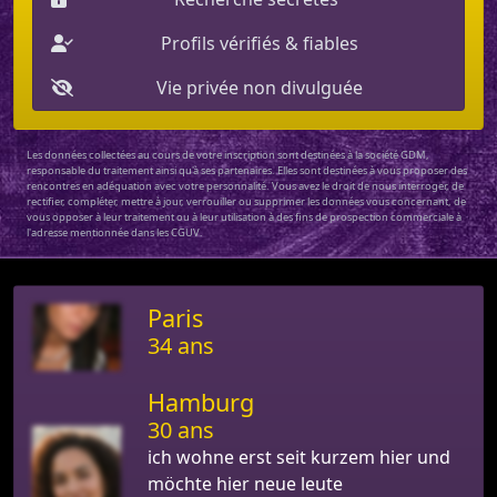
Profils vérifiés & fiables
Vie privée non divulguée
Les données collectées au cours de votre inscription sont destinées à la société GDM,
responsable du traitement ainsi qu'à ses partenaires. Elles sont destinées à vous proposer des
rencontres en adéquation avec votre personnalité. Vous avez le droit de nous interroger, de
rectifier, compléter, mettre à jour, verrouiller ou supprimer les données vous concernant, de
vous opposer à leur traitement ou à leur utilisation à des fins de prospection commerciale à
l'adresse mentionnée dans les CGUV.
Paris
34 ans
Hamburg
30 ans
ich wohne erst seit kurzem hier und
möchte hier neue leute