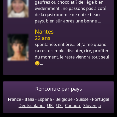
gaufres ou chocolat ? de liège bien
évidemment . ne passons pas à coté
de la gastronomie de notre beau
pays. bien sûr après une bonne ...
Nantes
22 ans
spontanée, entière… et j’aime quand
ça reste simple. discuter, rire, profiter
du moment. le reste viendra tout seul
😉...
Rencontre par pays
France
-
Italia
-
España
-
Belgique
-
Suisse
-
Portugal
-
Deutschland
-
UK
-
US
-
Canada
-
Slovenija