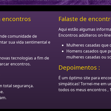
ra encontros
Falaste de encontr
Aqui estão algumas informa
Encontros adúlteros on-line
rande comunidade de
ar sua vida sentimental e
Mulheres casadas que 
Homens casados que pr
mulheres casadas ou sol
novas tecnologias a fim de
marcar encontros.
Depoimentos :
.
É um óptimo site para encon
simpáticas! Tornei-me em um
 total segurança.
todos os meus encontros , 1
e.
cam.