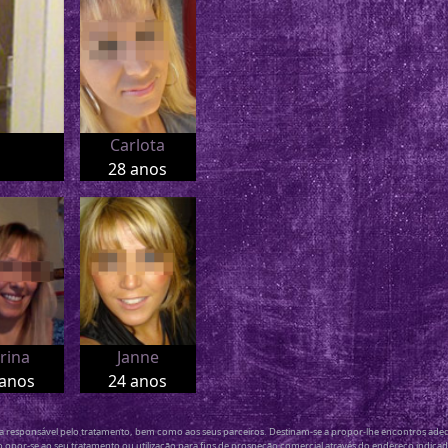
Carlota
28 anos
rina
Janne
 anos
24 anos
a responsável pelo tratamento, bem como aos seus parceiros. Destinam-se a propor-lhe encontros adequa
o opor-se ao seu tratamento ou utilização para fins de prospeção comercial através do endereço indic