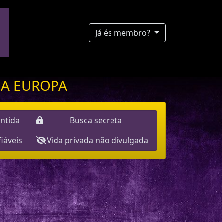
Já és membro?
 A EUROPA
ntida
Busca secreta
fiáveis
Vida privada não divulgada