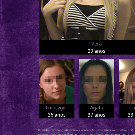
Vera
29 anos
Lovelygirl
Ágata
Ca
36 anos
37 anos
33
Os dados recolhidos durante a sua inscrição destinam-se à empresa GDM, 
atualizar, bloquear ou eliminar os dados que lhe digam respeito, bem com