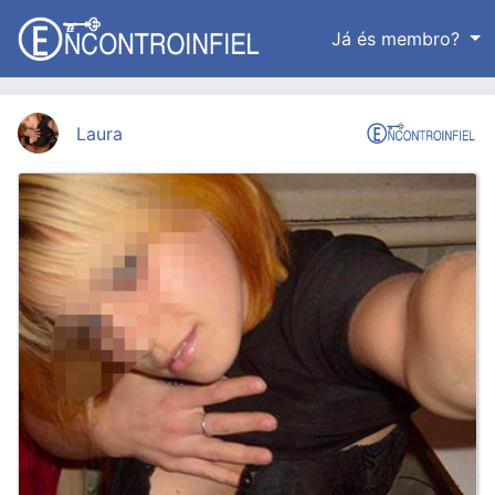
Já és membro?
Laura